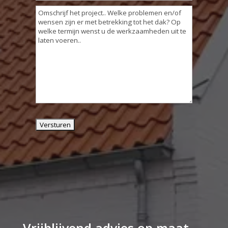
huisnummer
Omschrijving
...
werkzaamheden
(Vereist)
(Vereist)
Vrijblijvend advies op maat